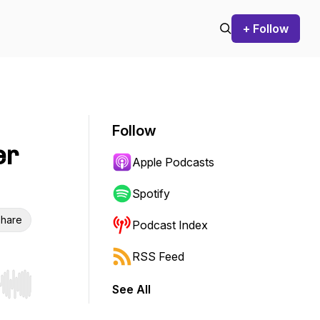
+ Follow
Follow
er
Apple Podcasts
Spotify
hare
Podcast Index
RSS Feed
See All
r end. Hold shift to jump forward or backward.