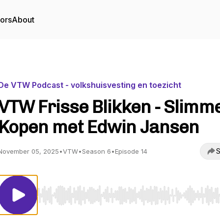
tors
About
De VTW Podcast - volkshuisvesting en toezicht
VTW Frisse Blikken - Slimm
Kopen met Edwin Jansen
S
November 05, 2025
•
VTW
•
Season 6
•
Episode 14
Use Left/Right to seek, Home/End to jump to start o