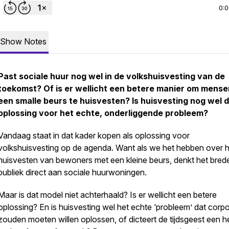
0:
Show Notes
Past sociale huur nog wel in de volkshuisvesting van de
toekomst? Of is er wellicht een betere manier om mens
een smalle beurs te huisvesten? Is huisvesting nog wel 
oplossing voor het echte, onderliggende probleem?
Vandaag staat in dat kader kopen als oplossing voor
volkshuisvesting op de agenda. Want als we het hebben over h
huisvesten van bewoners met een kleine beurs, denkt het bred
publiek direct aan sociale huurwoningen.
Maar is dat model niet achterhaald? Is er wellicht een betere
oplossing? En is huisvesting wel het echte ‘probleem’ dat corpo
zouden moeten willen oplossen, of dicteert de tijdsgeest een h