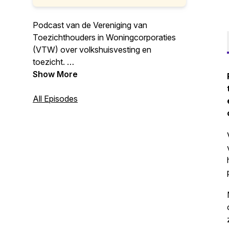
Podcast van de Vereniging van
Toezichthouders in Woningcorporaties
(VTW) over volkshuisvesting en
toezicht.
De podcast waarin we jullie regelmatig
Show More
bijpraten over nieuwe ontwikkelingen in
onze sector. Met interessante gasten
All Episodes
gaan we de diepte in over onderwerpen
op het gebied van governance en de
corporatiesector.