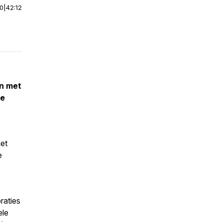
00
|
42:12
en met
de
et
e
raties
ele